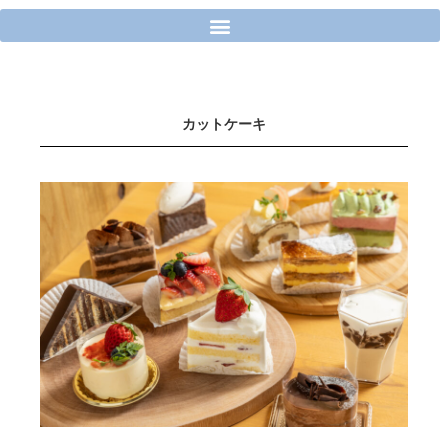
内
容
を
ス
キ
ッ
カットケーキ
プ